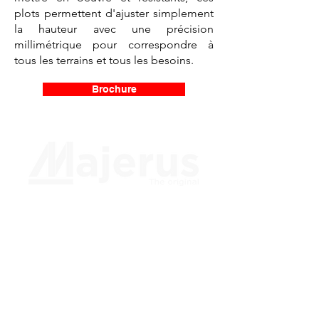
plots permettent d'ajuster simplement
la hauteur avec une précision
millimétrique pour correspondre à
tous les terrains et tous les besoins.
Brochure
Nijverheidslaan 2
1853 Strombeek-Bever
+32 (0)2 647 07 71
sales@majerus.be
Intranet